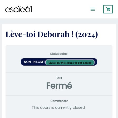
Aller
Main
au
Menu
contenu
Lève-toi Deborah ! (2024)
Statut actuel
NON-INSCRIT
Enroll in this cours to get access
Tarif
Fermé
Commencer
This cours is currently closed