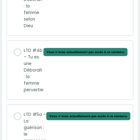
: la
femme
selon
Dieu
LTD #4b
Vous n'avez actuellement pas accès à ce contenu
– Tu es
une
Déborah
: la
femme
pervertie
LTD #5a –
Vous n'avez actuellement pas accès à ce contenu
La
guérison :
le