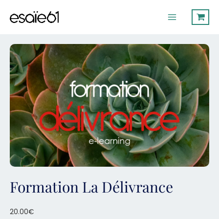
Aller
Main
au
Menu
contenu
Formation La Délivrance
20.00
€