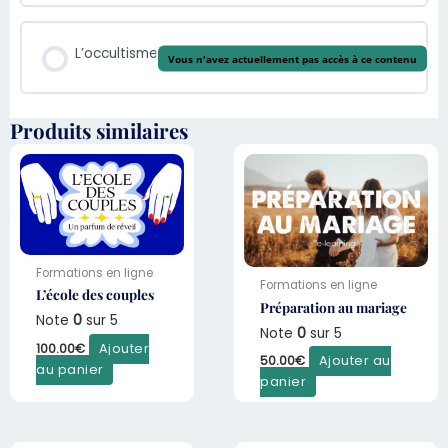
L’occultisme
Vous n'avez actuellement pas accès à ce contenu
Produits similaires
Formations en ligne
Formations en ligne
L’école des couples
Préparation au mariage
Note
0
sur 5
Note
0
sur 5
100.00
€
Ajouter
50.00
€
Ajouter au
au panier
panier