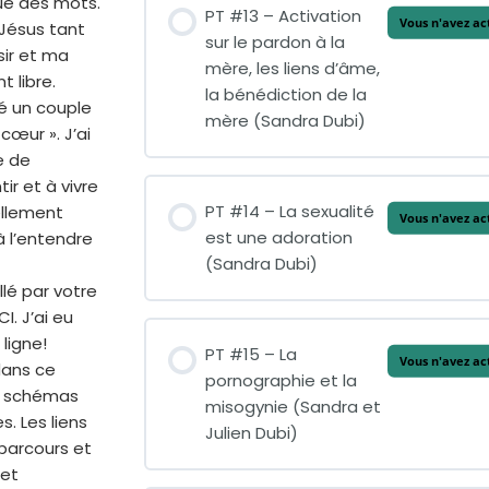
que des mots.
PT #13 – Activation
Vous n'avez ac
 Jésus tant
sur le pardon à la
ir et ma
mère, les liens d’âme,
t libre.
la bénédiction de la
ré un couple
mère (Sandra Dubi)
cœur ». J’ai
e de
ir et à vivre
PT #14 – La sexualité
ellement
Vous n'avez ac
est une adoration
à l’entendre
(Sandra Dubi)
lé par votre
I. J’ai eu
ligne!
PT #15 – La
Vous n'avez ac
dans ce
pornographie et la
s schémas
misogynie (Sandra et
s. Les liens
Julien Dubi)
 parcours et
 et