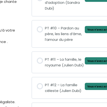
 je chante
d’adoption (Sandra
Dubi)
PT #10 – Pardon au
u’à votre
Vous n'avez ac
père, les liens d’âme,
l’amour du père
nce .
PT #11 – La famille, le
Vous n'avez ac
royaume (Julien Dubi)
PT #12 – La famille
Vous n'avez ac
céleste (Julien Dubi)
égaliste.