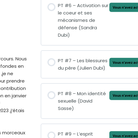
PT #6 – Activation sur
Vous n'avez ac
le coeur et ses
mécanismes de
défense (Sandra
Dubi)
rcours. Nous
PT #7 – Les blessures
Vous n'avez ac
ofondes en
du père (Julien Dubi)
,je ne
our prendre
 contribution
PT #8 – Mon identité
n en janvier
Vous n'avez ac
sexuelle (David
!
Sasse)
23 ,j’étais
es morceaux
PT #9 – L’esprit
Vous n'avez ac