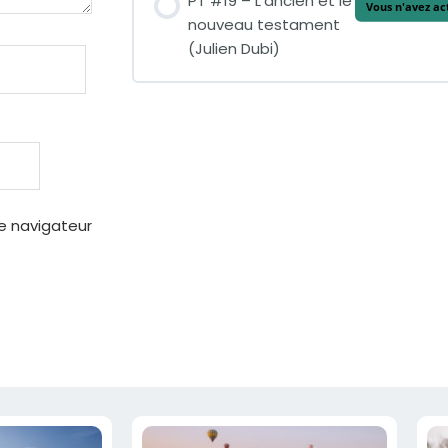
PT #19 – L’ancien et le
Vous n'avez ac
nouveau testament
(Julien Dubi)
e navigateur