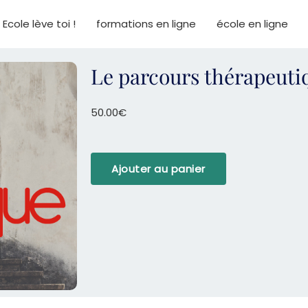
Ecole lève toi !
formations en ligne
école en ligne
Le parcours thérapeuti
50.00
€
quantité
Ajouter au panier
de
Le
parcours
thérapeutique