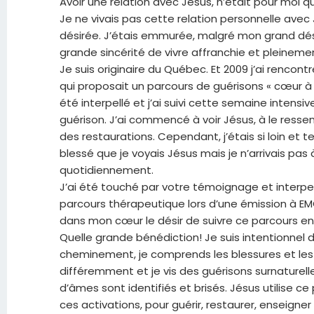
Avoir une relation avec Jésus, n’était pour moi 
Je ne vivais pas cette relation personnelle avec
désirée. J’étais emmurée, malgré mon grand dés
grande sincérité de vivre affranchie et pleinemen
Je suis originaire du Québec. Et 2009 j’ai rencont
qui proposait un parcours de guérisons « cœur à 
été interpellé et j’ai suivi cette semaine intensiv
guérison. J’ai commencé à voir Jésus, à le ressent
des restaurations. Cependant, j’étais si loin et t
blessé que je voyais Jésus mais je n’arrivais pas 
quotidiennement.
J’ai été touché par votre témoignage et interpel
parcours thérapeutique lors d’une émission à EMC
dans mon cœur le désir de suivre ce parcours en 
Quelle grande bénédiction! Je suis intentionnel 
cheminement, je comprends les blessures et le
différemment et je vis des guérisons surnaturelle
d’âmes sont identifiés et brisés. Jésus utilise ce
ces activations, pour guérir, restaurer, enseigner