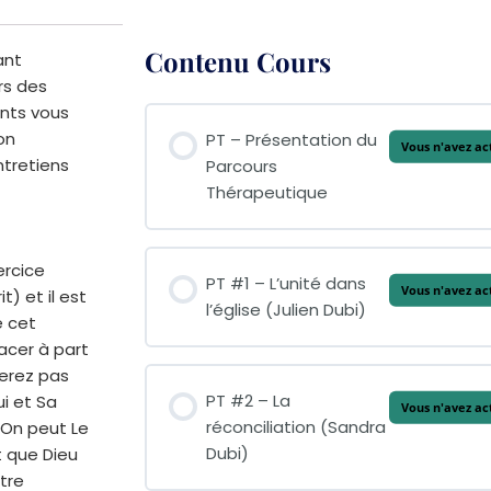
Contenu Cours
ant
rs des
ants vous
on
PT – Présentation du
Vous n'avez ac
tretiens
Parcours
Thérapeutique
ercice
PT #1 – L’unité dans
Vous n'avez ac
t) et il est
l’église (Julien Dubi)
e cet
acer à part
serez pas
PT #2 – La
ui et Sa
Vous n'avez ac
réconciliation (Sandra
 On peut Le
Dubi)
t que Dieu
otre