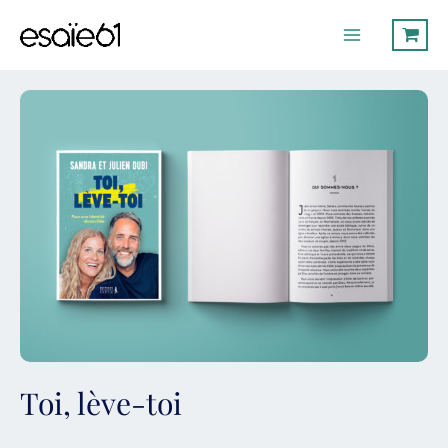
Aller
Main
au
Menu
contenu
Toi, lève-toi