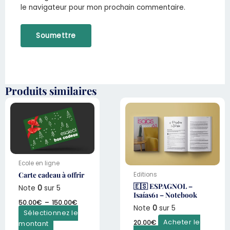
le navigateur pour mon prochain commentaire.
Produits similaires
Plage
de
prix :
50.00€
à
150.00€
Ecole en ligne
Carte cadeau à offrir
Editions
🇪🇸 ESPAGNOL –
Note
0
sur 5
Isaías61 – Notebook
50.00
€
–
150.00
€
Note
0
sur 5
Sélectionnez le
20.00
€
Acheter le
montant